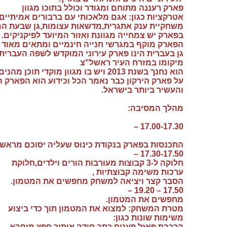
פארק רעננה מתוחם ומגודר וכולל בתוכו מגוון
אטרקציות כגון: אגם מלאכותי עם ברבורים אמיתיים,
משחקיית ענק אתגרית,מדשאות עצומות,גן שבעת המי
בפארק יש צמחייה מגוונת ואזור המיועד לפיקניקים.
הפארק מוקף במגרשי חנייה חינמיים ומתאים מאוד 
גן בעברית הינו פארק עירוני המוקדש לשפה העברית,
מיקומו במזרח העיר ראשל"צ
הוא נחנך בשנת 2013 ויש בו מגוון מוקדי תוכן מהנים ומרתקים.
על פארק הירקון כבר נאמר הכל וכידוע הוא הפארק ה
והעשיר ביותר בישראל.
מהלך המסיבה:
17.00-
17.30 –
התכנסות בפארק בנקודת כינוס שעליה יסוכם מראש.
17.30-17.50 –
חלוקה ל-3 קבוצות מעורבות הורים וילדים,חלוקת
ערכות משימה קבוצתיות ,
הסבר קצר ויציאה למשחק מחפשים את המטמון.
17.50 – 19.20 –
מחפשים את המטמון.
מטרת המשחק: למצוא את המטמון תוך כדי ביצוע
משימות שונות כגון:
הרכבת פאזל,פענוח
כתב חידה,איתור חפץ מוחבא,