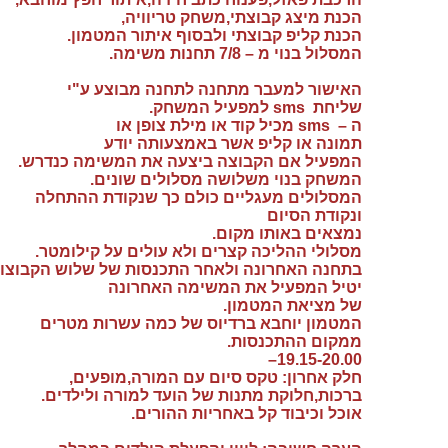
הכנת מיצג קבוצתי,משחק טריוויה,
הכנת קליפ קבוצתי ולבסוף איתור המטמון.
המסלול בנוי מ – 7/8 תחנות משימה.
האישור למעבר מתחנה לתחנה מבוצע ע"י
שליחת
sms
למפעיל המשחק.
ה –
sms
מכיל קוד או מילת צופן או
תמונה או קליפ אשר באמצעותה יודע
המפעיל אם הקבוצה ביצעה את המשימה כנדרש.
המשחק בנוי משלושה מסלולים שונים.
המסלולים מעגליים כולם כך שנקודת ההתחלה
ונקודת הסיום
נמצאים באותו מקום.
מסלולי ההליכה קצרים ולא עולים על קילומטר.
בתחנה האחרונה ולאחר התכנסות של שלוש הקבוצות
יטיל המפעיל את המשימה האחרונה
של מציאת המטמון.
המטמון יוחבא ברדיוס של כמה עשרות מטרים
ממקום ההתכנסות.
19.15-20.00–
חלק אחרון: טקס סיום עם המורה,מופעים,
ברכות,חלוקת מתנות של הועד למורה ולילדים.
אוכל וכיבוד קל באחריות ההורים.