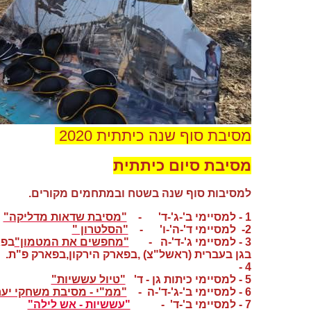
מסיבת סוף שנה כיתתית 2020
מסיבת סיום כיתתית
למסיבות סוף שנה בשטח ובמתחמים מקורים.
1 - למסיימי ב'-ג'-ד' -
"מסיבת שדאות מדליקה"
2- למסיימי ד'-ה'-ו' -
"הסלטרון "
3 - למסיימי ג'-ד'-ה -
"מחפשים את המטמון"
בפא
בגן בעברית (ראשל"צ) ,בפארק הירקון,בפארק פ"ת.
4 -
5 - למסיימי כיתות גן - ד'
"טיול עששיות"
6 - למסיימי ב'-ג'-ד'-ה -
"ממ"י - מסיבת משחקי יער
7 - למסיימי ב'-ד' -
"עששיות - אש לילה"