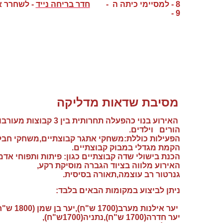
8 - למסיימי כיתה ה -
חדר בריחה נייד
- לשחרר א
9 -
מסיבת שדאות מדליקה
האירוע בנוי כהפעלה תחרותית בין 3 קבוצות מעורבות
הורים וילדים.
הפעילות כוללת:משחקי אתגר קבוצתיים,משחקי חבל 
הקמת מגדלי במבוק קבוצתיים.
הכנת בישולי שדה קבוצתיים כגון: פיתות ותפוחי אדמה
האירוע מלווה בציוד הגברה מוסיקת רקע,
גנרטור רב עוצמה,תאורה בסיסית.
ניתן לביצוע במקומות הבאים בלבד:
יער אילנות מערב(1700 ש"ח),יער בן שמן (1800 ש"ח),פארק שורק (1800 ש"ח),
יער חדרה(1700 ש"ח),נתניה(1700ש"ח),