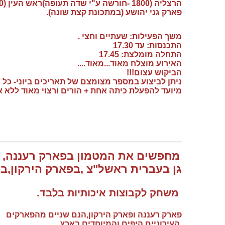
הרצליה (1800 -חורשה ע"י שדה תעופה)ראש העין (1800ש"ח)
פארק גני יהושע (במתכונת קצת שונה).
משך הפעילות: שעתיים וחצי .
התכנסות: עד 17.30
התחלה מומלצת: 17.45
האירוע מוצלח מאוד...מאוד....
הביקוש עצום!!!
ניתן לביצוע במספר מצומצם של תאריכים ביוני- כל ה
מיועד להפעלת כיתה אחת + הורים ורצוי מאוד ללא א
מחפשים את המטמון בפארק רעננה,
גן בעברית ראשל"צ ,בפארק הירקון,ב
משחק לקבוצות איכותיות בלבד.
פארק רעננה ופארק הירקון,הנם שניים מהפארקים
העירוניים היפים והמיוחדים בארץ.