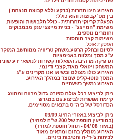
שתי כיתות קטנות הורים וילדים.
האירוע הינו תחרות (ברקע וללא קבוצה מנצחת )
בין מס' קבוצות והוא כולל:
הפעלת קריוקי תחרותית - כולל תלבושות והופעות.
משימת "המייצג" - בניית מייצגי ענק מבמבוקים
וחומרים נוספים.
משימות קצב תוססות.
הפסקת אוכל.
לסיום ובחלק הרגוע,משחק טריוויה ממוחשב המוקרן
ע"ג מסך ומלווה באנימציות
וגרפיקה מרהיבה,השאלות קשורות לנושאי ידע שוני
המשחק ויזואלי מאוד,קצבי ודינמי.
האירוע כולו מצולם ובשיאו אנו מקרינים ע"ג
המסך פוטו-קליפ שנוצר במהלך האירוע.
האירוע נמשך כשעתיים.
ניתן לביצוע בכל אולם ספורט גדול,מרווח וממוזג.
קיימת אפשרות לביצוע גם במגרש
הכדורסל של ביה"ס בתנאים מסויימים.
ניתן לביצוע באזורי החיוג 03/09
(במודיעין תוספת של 200 ש"ח למחיר)
(באזור 08 /04 - תחול תוספת למחיר)
האירוע מומלץ בחום ומתאים מאוד
לכיתות ג'-ד'-ה וחטיבות ביניים.