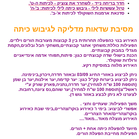
חדר בריחה נייד - לשחרר את צוציק - לכיתות ה-ט'.
טיול עששיות לילי - גיבוש כיתה לילי לכיתות: ב'-ה'
סדנאת ארמנות השוקולד לכיתות א'-ב'.
מסיבת שדאות מדליקה לגיבוש כיתה
האירוע בנוי כהפעלה תחרותית בין 3 קבוצות מעורבות הורים וילדים.
הפעילות כוללת:משחקי אתגר קבוצתיים,משחקי חבל ובלונים,הקמת
מגדלי במבוק קבוצתיים.
הכנת בישולי שדה קבוצתיים כגון: פיתות,תפוחי אדמה אינדיאניים
ורולדות שוקולד.
האירוע מלווה במוסיקת רקע.
ניתן לביצוע באזורי החיוג 03/09 ובאזור חדרה,זיכרון,בינימינה.
ניתן לביצוע ביערות קק"ל כגון: יער קדימה,יער אילנות,יער בן שמן
(תוספת 100 ש"ח למחיר),יער חדרה,נתניה,פארק שורק ע"י
ראשל"צ(תוספת 100 ש"ח למחיר),יער שוהם,נס ציונה,רחובות.
לצערנו לא ניתן לבצע באזור גוש דן.
משך הפעילות: שעתיים וחצי .
אפשרי לביצוע: בימי ו' כאירוע בוקר/צהריים,בימי שבת כאירוע
בוקר/צהריים/אחר הצהריים.
האירוע מוצלח מאוד...מאוד....
מיועד להפעלת כיתה אחת + הורים.
הפעילות מחייבת הפעלת הורים.