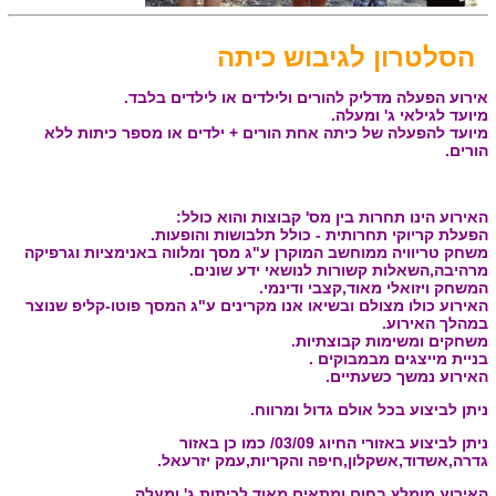
הסלטרון לגיבוש כיתה
אירוע הפעלה מדליק להורים ולילדים או לילדים בלבד.
מיועד לגילאי ג' ומעלה.
מיועד להפעלה של כיתה אחת הורים + ילדים או מספר כיתות ללא
הורים.
האירוע הינו תחרות בין מס' קבוצות והוא כולל:
הפעלת קריוקי תחרותית - כולל תלבושות והופעות.
משחק טריוויה ממוחשב המוקרן ע"ג מסך ומלווה באנימציות וגרפיקה
מרהיבה,השאלות קשורות לנושאי ידע שונים.
המשחק ויזואלי מאוד,קצבי ודינמי.
האירוע כולו מצולם ובשיאו אנו מקרינים ע"ג המסך פוטו-קליפ שנוצר
במהלך האירוע.
משחקים ומשימות קבוצתיות.
בניית מייצגים מבמבוקים .
האירוע נמשך כשעתיים.
ניתן לביצוע בכל אולם גדול ומרווח.
ניתן לביצוע באזורי החיוג 03/09/ כמו כן באזור
גדרה,אשדוד,אשקלון,חיפה והקריות,עמק יזרעאל.
האירוע מומלץ בחום ומתאים מאוד לכיתות ג' ומעלה.