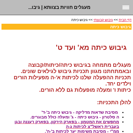
מעגלים חוויות בצוותא | גיבו...
דף הבית
>>
גיבוש קבוצתי
>> גיבוש כיתה
גיבוש כיתה
גיבוש כיתה מא' ועד ט'
מעגלים מתמחה בגיבוש כיתה/כיתות/קבוצה
ובאמתחתנו מגוון תכניות גיבוש לגילאים שונים.
תכניות ההפעלה שלנו לכיתות א'-ה מפעילות הורים
וילדים יחד.
כיתות ו' ומעלה מופעלות גם ללא הורים.
להלן התכניות:
מסיבת שדאות מדליקה - גיבוש כיתה ב'-ד'
ה סלטרון - גיבוש כיתה - ג' ומעלה כולל מבוגרים.
מחפשים את המטמון - בפארק הירקון, בפארק רעננה ובגן
בעברית ראשל"צ לכיתות ג-ה
ממ"י - מסיבת משימות יער לכיתות ב'-ה'.